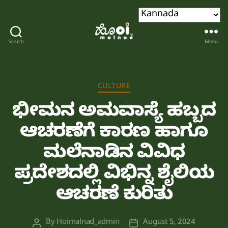
Search
Menu
Hoi
malnad
Categories
CULTURE
ಭೀಮನ ಅಮವಾಸ್ಯೆ ಹಬ್ಬದ
ಆಚರಣೆಗೆ ಕಾರಣ ಹಾಗೂ
ಮಲೆನಾಡಿನ ವಿವಿಧ
ಪ್ರದೇಶದಲ್ಲಿ ವಿಭಿನ್ನ ಶೈಲಿಯ
ಆಚರಣೆ ಕುರಿತು
By
Hoimalnad_admin
August 5, 2024
Post
Post