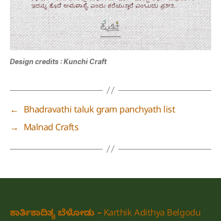
Design credits : Kunchi Craft
←
Bhadravathi taluk gram panchyath list
→
Malnad Crafts
ಕಾರ್ತಿಕಾದಿತ್ಯ ಬೆಳೋಡು – Karthik Adithya Belgodu