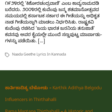
೧೯೨೪ರಲ್ಲಿ ‘ಕಿಶೋರಚಂದ್ರವಾಣಿ’ ಎಂಬ ಕಾವ್ಯನಾಮದಡಿ
ಬರೆದರು. ೨೦೦೪ರಲ್ಲಿ ಕುವೆಂಪು ಜನ್ಮ ಶತಮಾನೋತ್ಸವದ
ಸಮಯದಲ್ಲಿ ಕರ್ನಾಟಕ ಸರ್ಕಾರ ಈ ಗೀತೆಯನ್ನು ಅಧಿಕೃತ
ನಾಡ ಗೀತೆಯನ್ನಾಗಿ ಮಾಡಲು ನಿರ್ಧರಿಸಿತು. ರಾಷ್ಟ್ರಕವಿ
ಕುವೆಂಪು ರಚಿಸಿದ ‘ಜಯ ಭಾರತ ಜನನಿಯ ತನುಜಾತೆ’
ಕವನವು ಅವರ ಕೈಯಲ್ಲೇ ಮುಂದೆ ಸಣ್ಣಪುಟ್ಟ ಮಾರ್ಪಾಡು­
ಗಳನ್ನು ಪಡೆಯಿತು. […]
Naada Geethe Lyrics In Kannada
Tags
ಕಾರ್ತಿಕಾದಿತ್ಯ ಬೆಳೋಡು – Karthik Adithya Belgodu
Influencers in Thirthahalli