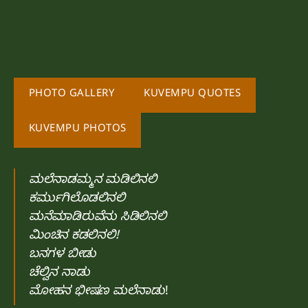
PHOTO GALLERY
KUVEMPU QUOTES
KUVEMPU PHOTOS
ಮಲೆನಾಡಮ್ಮನ ಮಡಿಲಿನಲಿ
ಕರ್ಮುಗಿಲೊಡಲಿನಲಿ
ಮನೆಮಾಡಿರುವೆನು ಸಿಡಿಲಿನಲಿ
ಮಿಂಚಿನ ಕಡಲಿನಲಿ!
ಬನಗಳ ಬೀಡು
ಚೆಲ್ವಿನ ನಾಡು
ಮೋಹನ ಭೀಷಣ ಮಲೆನಾಡು
!