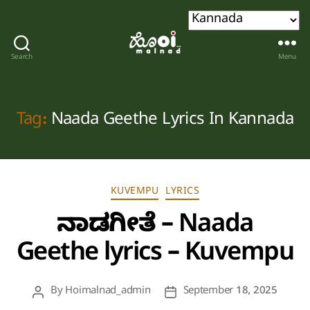
Search
Menu
Hoi
malnad
Tag:
Naada Geethe Lyrics In Kannada
Categories
KUVEMPU
LYRICS
ನಾಡಗೀತೆ – Naada
Geethe lyrics – Kuvempu
By
Hoimalnad_admin
September 18, 2025
Post
Post
author
date