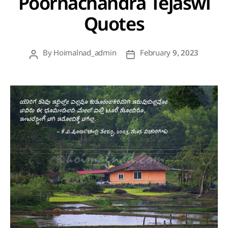
Poornachandra Tejaswi
Quotes
By
Hoimalnad_admin
February 9, 2023
Post
Post
author
date