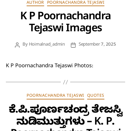
Categories
AUTHOR
POORNACHANDRA TEJASWI
K P Poornachandra
Tejaswi Images
By
Hoimalnad_admin
September 7, 2025
Post
Post
author
date
K P Poornachandra Tejaswi Photos:
Categories
POORNACHANDRA TEJASWI
QUOTES
ಕೆ.ಪಿ.ಪೂರ್ಣಚಂದ್ರ ತೇಜಸ್ವಿ
ನುಡಿಮುತ್ತುಗಳು – K. P.