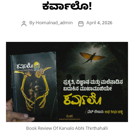
ಕರ್ವಾಲೊ!
By
Hoimalnad_admin
April 4, 2026
Post
Post
author
date
Book Review Of Karvalo Abhi Thirthahalli