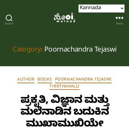
Search
Menu
Hoi
malnad
Category:
Poornachandra Tejaswi
Categories
AUTHOR
BOOKS
POORNACHANDRA TEJASWI
THIRTHAHALLI
ಪ್ರಕೃತಿ, ವಿಜ್ಞಾನ ಮತ್ತು
ಮಲೆನಾಡಿನ ಬದುಕಿನ
ಮುಖಾಮುಖಿಯೇ