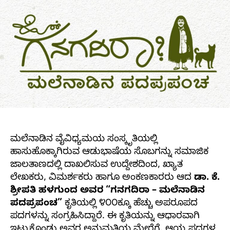
ಮಲೆನಾಡಿನ ವೈವಿಧ್ಯಮಯ ಸಂಸ್ಕೃತಿಯಲ್ಲಿ
ಹಾಸುಹೊಕ್ಕಾಗಿರುವ ಆಡುಭಾಷೆಯ ಸೊಬಗನ್ನು ಸಮಾಜಿಕ
ಜಾಲತಾಣದಲ್ಲಿ ದಾಖಲಿಸುವ ಉದ್ದೇಶದಿಂದ, ಖ್ಯಾತ
ಲೇಖಕರು, ವಿಮರ್ಶಕರು ಹಾಗೂ ಅಂಕಣಕಾರರು ಆದ
ಡಾ. ಕೆ.
ಶ್ರೀಪತಿ ಹಳಗುಂದ ಅವರ “ಗನಗದಿರಾ – ಮಲೆನಾಡಿನ
ಪದಪ್ರಪಂಚ”
ಕೃತಿಯಲ್ಲಿ ೪೦೦ಕ್ಕೂ ಹೆಚ್ಚು ಅಪರೂಪದ
ಪದಗಳನ್ನು ಸಂಗ್ರಹಿಸಿದ್ದಾರೆ. ಈ ಕೃತಿಯನ್ನು ಆಧಾರವಾಗಿ
ಇಟ್ಟುಕೊಂಡು ಅವರ ಅನುಮತಿಯ ಮೇರೆಗೆ, ಆಯ್ದ ಪದಗಳ