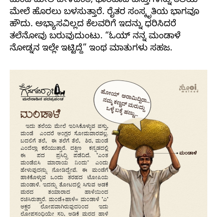
ಮಂಡೆ ಮೇಲೆ ಬೀಳದಂತೆ, ಭಾರವಾದ ವಸ್ತುಗಳನ್ನು ತಲೆಯ
ಮೇಲೆ ಹೊರಲು ಬಳಸುತ್ತಾರೆ. ರೈತರ ಸಂಸ್ಕೃತಿಯ ಭಾಗವೂ
ಹೌದು. ಅಭ್ಯಾಸವಿಲ್ಲದ ಕೆಲವರಿಗೆ ಇದನ್ನು ಧರಿಸಿದರೆ
ತಲೆನೋವು ಬರುವುದುಂಟು. “ಓಯ್ ನನ್ನ ಮಂಡಾಳೆ
ನೋಡ್ನನ ಇಲ್ಲೇ ಇಟ್ಟಿದ್ದೆ” ಇಂಥ ಮಾತುಗಳು ಸಹಜ.