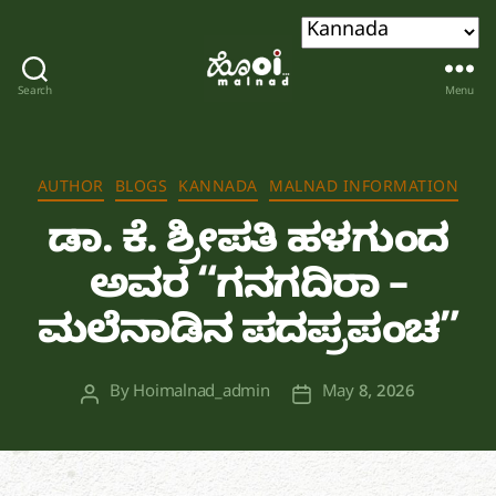
Search
Menu
Hoi
malnad
Categories
AUTHOR
BLOGS
KANNADA
MALNAD INFORMATION
ಡಾ. ಕೆ. ಶ್ರೀಪತಿ ಹಳಗುಂದ
ಅವರ “ಗನಗದಿರಾ –
ಮಲೆನಾಡಿನ ಪದಪ್ರಪಂಚ”
By
Hoimalnad_admin
May 8, 2026
Post
Post
author
date